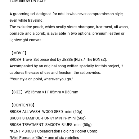
TOMORROW ON SALE
A grooming set designed for adults who never compromise on style,
even while traveling.
The exclusive pouch, which neatly stores shampoo, treatment, all-wash,
pomade, and a comb, is available in two options: premium leather or
lightweight canvas.
【MOVIE】
BROSH Travel Set presented by JESSE (RIZE / The BONEZ).
Accompanied by an original song written specially for this project, it
captures the ease of use and freedom the set provides.
“Your style on point, wherever you go.”
【SIZE】W215mm × H105mm × D60mm
【CONTENTS】
BROSH ALL WASH -WOOD SEED- mini (50g)
BROSH SHAMPOO -FUNKY MINTY- mini (50g)
BROSH TREATMENT -SMOOTH BLUES- mini (50g)
*KENT × BROSH Collaboration Folding Pocket Comb
*Mini Pomade (40g) – one of six varieties