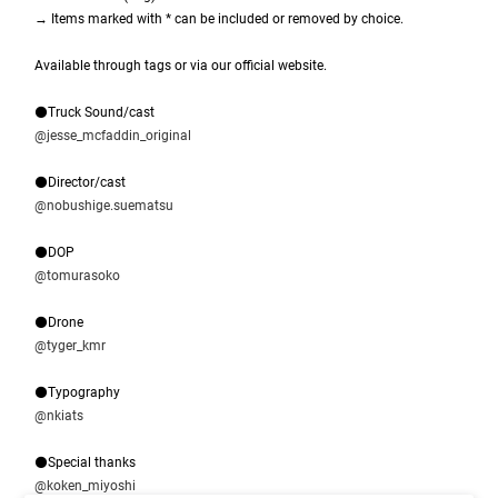
→ Items marked with * can be included or removed by choice.
Available through tags or via our official website.
⚫Truck Sound/cast
@jesse_mcfaddin_original
⚫Director/cast
@nobushige.suematsu
⚫DOP
@tomurasoko
⚫Drone
@tyger_kmr
⚫Typography
@nkiats
⚫Special thanks
@koken_miyoshi